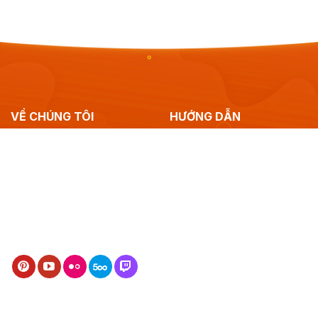
VỀ CHÚNG TÔI
HƯỚNG DẪN
Đăng ký NEW88
Nhà cái NEW88
một sân
Tải app NEW88
chơi uy tín, sở hữu kho
game chất lượng như:
Nạp tiền NEW88
casino, bắn cá, nổ hũ, lô
Rút tiền NEW88
đề, game bài, thể thao…
Khuyến mãi NEW88
Chính sách bảo mật