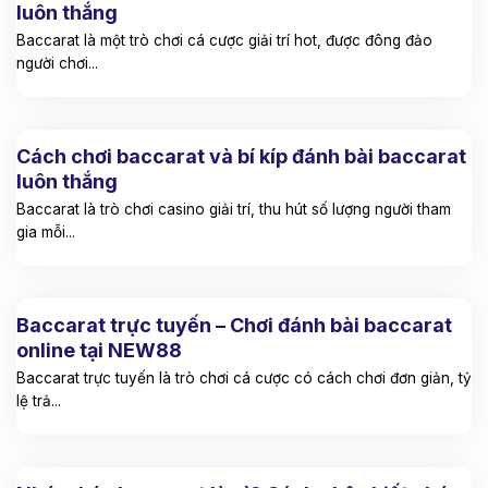
luôn thắng
Baccarat là một trò chơi cá cược giải trí hot, được đông đảo
người chơi...
Cách chơi baccarat và bí kíp đánh bài baccarat
luôn thắng
Baccarat là trò chơi casino giải trí, thu hút số lượng người tham
gia mỗi...
Baccarat trực tuyến – Chơi đánh bài baccarat
online tại NEW88
Baccarat trực tuyến là trò chơi cá cược có cách chơi đơn giản, tỷ
lệ trả...