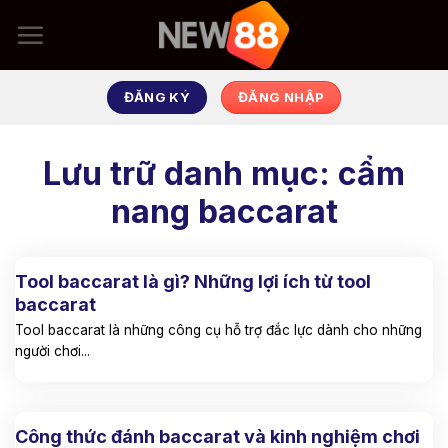
Bỏ
qua
nội
dung
ĐĂNG KÝ
ĐĂNG NHẬP
Lưu trữ danh mục:
cẩm
nang baccarat
Tool baccarat là gì? Những lợi ích từ tool
baccarat
Tool baccarat là những công cụ hỗ trợ đắc lực dành cho những
người chơi...
Công thức đánh baccarat và kinh nghiệm chơi