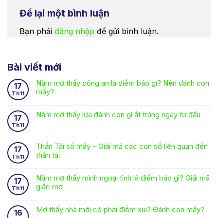
Để lại một bình luận
Bạn phải
đăng nhập
để gửi bình luận.
Bài viết mới
Nằm mơ thấy công an là điềm báo gì? Nên đánh con
17
mấy?
Th11
Nằm mơ thấy lửa đánh con gì ắt trúng ngay từ đầu
17
Th11
Thần Tài số mấy – Giải mã các con số liên quan đến
17
thần tài
Th11
Nằm mơ thấy mình ngoại tình là điềm báo gì? Giải mã
17
giấc mơ
Th11
Mơ thấy nhà mới có phải điềm xui? Đánh con mấy?
16