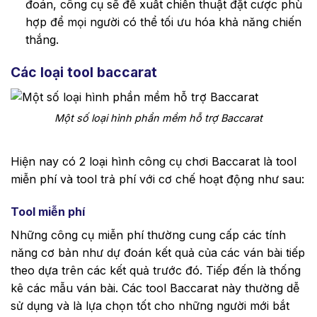
đoán, công cụ sẽ đề xuất chiến thuật đặt cược phù
hợp để mọi người có thể tối ưu hóa khả năng chiến
thắng.
Các loại tool baccarat
Một số loại hình phần mềm hỗ trợ Baccarat
Hiện nay có 2 loại hình công cụ chơi Baccarat là tool
miễn phí và tool trả phí với cơ chế hoạt động như sau:
Tool miễn phí
Những công cụ miễn phí thường cung cấp các tính
năng cơ bản như dự đoán kết quả của các ván bài tiếp
theo dựa trên các kết quả trước đó. Tiếp đến là thống
kê các mẫu ván bài. Các tool Baccarat này thường dễ
sử dụng và là lựa chọn tốt cho những người mới bắt