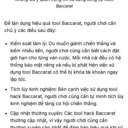
Baccarat
Để tận dụng hiệu quả tool Baccarat, người chơi cần
chú ý các điều sau đây:
Kiểm soát tâm lý: Dù muốn giành chiến thắng và
kiếm nhiều tiền, người chơi cũng cần biết cách đặt
giới hạn cho từng ván cược. Mỗi nhà cái đều có hệ
thống bảo mật riêng và nếu bị phát hiện việc sử
dụng tool Baccarat có thể bị khóa tài khoản ngay
lập tức.
Tích lũy kinh nghiệm: Bên cạnh việc sử dụng tool
hack Baccarat, người chơi cũng cần tự mình tích lũy
kinh nghiệm để tăng cơ hội chiến thắng.
Cập nhật thường xuyên: Các tool hack Baccarat
thường cập nhật, vì vậy người chơi cũng cần
thường xuyên cập nhật để đảm bảo hiệu quả khi sử