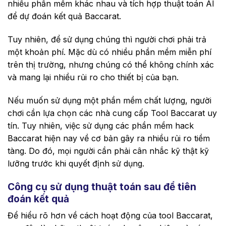
nhiều phần mềm khác nhau và tích hợp thuật toán AI
để dự đoán kết quả Baccarat.
Tuy nhiên, để sử dụng chúng thì người chơi phải trả
một khoản phí. Mặc dù có nhiều phần mềm miễn phí
trên thị trường, nhưng chúng có thể không chính xác
và mang lại nhiều rủi ro cho thiết bị của bạn.
Nếu muốn sử dụng một phần mềm chất lượng, người
chơi cần lựa chọn các nhà cung cấp Tool Baccarat uy
tín. Tuy nhiên, việc sử dụng các phần mềm hack
Baccarat hiện nay về cơ bản gây ra nhiều rủi ro tiềm
tàng. Do đó, mọi người cần phải cân nhắc kỹ thật kỹ
lưỡng trước khi quyết định sử dụng.
Công cụ sử dụng thuật toán sau để tiên
đoán kết quả
Để hiểu rõ hơn về cách hoạt động của tool Baccarat,