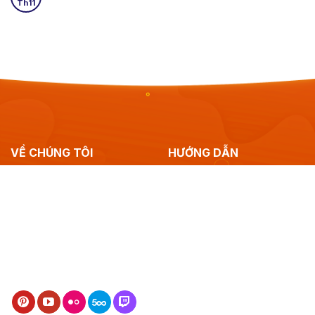
Th11
VỀ CHÚNG TÔI
HƯỚNG DẪN
Đăng ký NEW88
Nhà cái NEW88
một sân
Tải app NEW88
chơi uy tín, sở hữu kho
game chất lượng như:
Nạp tiền NEW88
casino, bắn cá, nổ hũ, lô
Rút tiền NEW88
đề, game bài, thể thao…
Khuyến mãi NEW88
Chính sách bảo mật