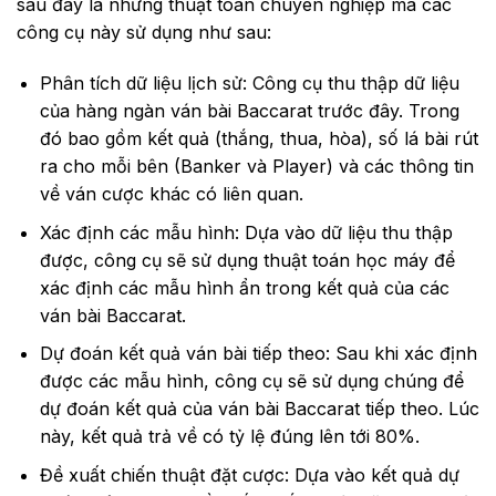
sau đây là những thuật toán chuyên nghiệp mà các
công cụ này sử dụng như sau:
Phân tích dữ liệu lịch sử: Công cụ thu thập dữ liệu
của hàng ngàn ván bài Baccarat trước đây. Trong
đó bao gồm kết quả (thắng, thua, hòa), số lá bài rút
ra cho mỗi bên (Banker và Player) và các thông tin
về ván cược khác có liên quan.
Xác định các mẫu hình: Dựa vào dữ liệu thu thập
được, công cụ sẽ sử dụng thuật toán học máy để
xác định các mẫu hình ẩn trong kết quả của các
ván bài Baccarat.
Dự đoán kết quả ván bài tiếp theo: Sau khi xác định
được các mẫu hình, công cụ sẽ sử dụng chúng để
dự đoán kết quả của ván bài Baccarat tiếp theo. Lúc
này, kết quả trả về có tỷ lệ đúng lên tới 80%.
Đề xuất chiến thuật đặt cược: Dựa vào kết quả dự