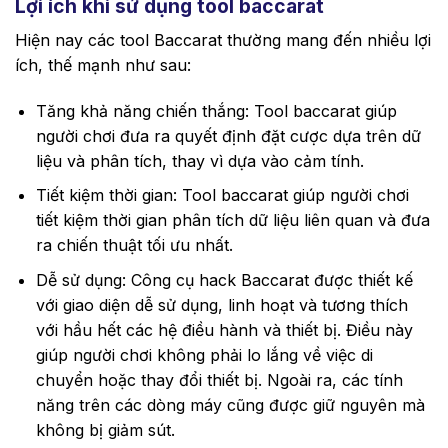
Lợi ích khi sử dụng tool baccarat
Hiện nay các tool Baccarat thường mang đến nhiều lợi
ích, thế mạnh như sau:
Tăng khả năng chiến thắng: Tool baccarat giúp
người chơi đưa ra quyết định đặt cược dựa trên dữ
liệu và phân tích, thay vì dựa vào cảm tính.
Tiết kiệm thời gian: Tool baccarat giúp người chơi
tiết kiệm thời gian phân tích dữ liệu liên quan và đưa
ra chiến thuật tối ưu nhất.
Dễ sử dụng: Công cụ hack Baccarat được thiết kế
với giao diện dễ sử dụng, linh hoạt và tương thích
với hầu hết các hệ điều hành và thiết bị. Điều này
giúp người chơi không phải lo lắng về việc di
chuyển hoặc thay đổi thiết bị. Ngoài ra, các tính
năng trên các dòng máy cũng được giữ nguyên mà
không bị giảm sút.