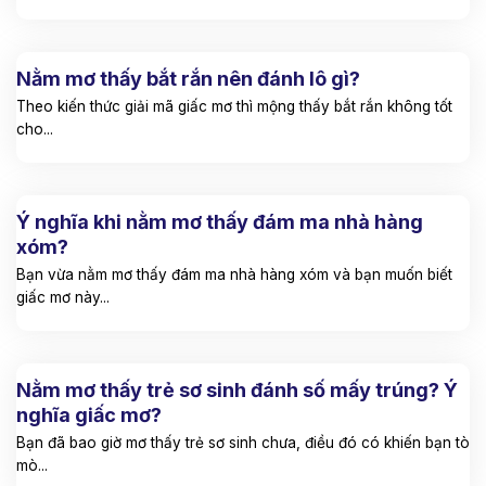
Nằm mơ thấy bắt rắn nên đánh lô gì?
Theo kiến ​​thức giải mã giấc mơ thì mộng thấy bắt rắn không tốt
cho...
Ý nghĩa khi nằm mơ thấy đám ma nhà hàng
xóm?
Bạn vừa nằm mơ thấy đám ma nhà hàng xóm và bạn muốn biết
giấc mơ này...
Nằm mơ thấy trẻ sơ sinh đánh số mấy trúng? Ý
nghĩa giấc mơ?
Bạn đã bao giờ mơ thấy trẻ sơ sinh chưa, điều đó có khiến bạn tò
mò...