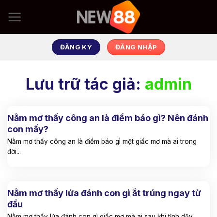
Bỏ
qua
nội
dung
ĐĂNG KÝ
ĐĂNG NHẬP
Lưu trữ tác giả:
admin
Nằm mơ thấy công an là điềm báo gì? Nên đánh
con mấy?
Nằm mơ thấy công an là điềm báo gì một giấc mơ mà ai trong
đời...
Nằm mơ thấy lửa đánh con gì ắt trúng ngay từ
đầu
Nằm mơ thấy lửa đánh con gì giấc mơ mà ai sau khi tỉnh dậy