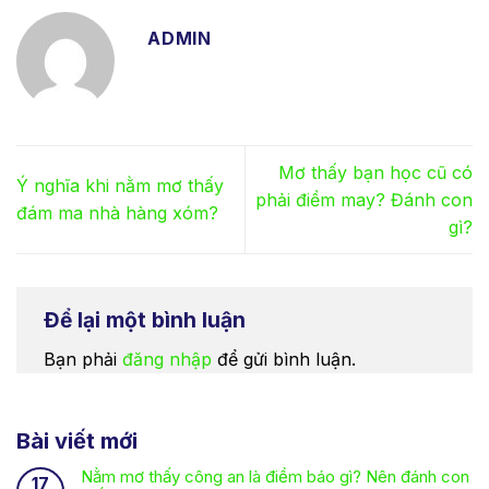
ADMIN
Mơ thấy bạn học cũ có
Ý nghĩa khi nằm mơ thấy
phải điềm may? Đánh con
đám ma nhà hàng xóm?
gì?
Để lại một bình luận
Bạn phải
đăng nhập
để gửi bình luận.
Bài viết mới
Nằm mơ thấy công an là điềm báo gì? Nên đánh con
17