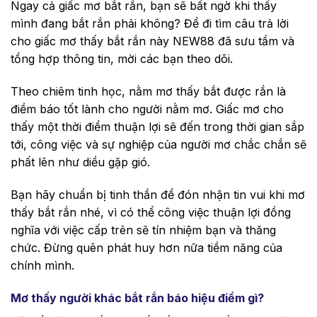
Ngay cả giấc mơ bắt rắn, bạn sẽ bất ngờ khi thấy
mình đang bắt rắn phải không? Để đi tìm câu trả lời
cho giấc mơ thấy bắt rắn này NEW88 đã sưu tầm và
tổng hợp thông tin, mời các bạn theo dõi.
Theo chiêm tinh học, nằm mơ thấy bắt được rắn là
điềm báo tốt lành cho người nằm mơ. Giấc mơ cho
thấy một thời điểm thuận lợi sẽ đến trong thời gian sắp
tới, công việc và sự nghiệp của người mơ chắc chắn sẽ
phất lên như diều gặp gió.
Bạn hãy chuẩn bị tinh thần để đón nhận tin vui khi mơ
thấy bắt rắn nhé, vì có thể công việc thuận lợi đồng
nghĩa với việc cấp trên sẽ tín nhiệm bạn và thăng
chức. Đừng quên phát huy hơn nữa tiềm năng của
chính mình.
Mơ thấy người khác bắt rắn báo hiệu điềm gì?