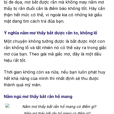
bị đe dọa, mơ bắt được rắn mà không may nằm mơ
thấy bị rắn đuổi cắn là điềm báo không tốt. Hãy cẩn
thận hết mức có thể, vì ngoài kia có những kẻ giấu
mặt đang tìm cách trả đũa bạn.
Ý nghĩa nằm mơ thấy bắt được rắn to, khổng lồ
Một chuyện không tưởng được là bắt được một con
rắn khổng lồ và tất nhiên nó có thể xảy ra trong giấc
mơ của bạn. Theo giải mã giấc mơ, đây là một dấu
hiệu rất tốt.
Thời gian không còn xa nữa, nếu bạn luôn phát huy
hết khả năng của mình thì nhất định sẽ thu được
thành quả mỹ mãn.
Nằm ngủ mơ thấy bắt rắn hổ mang
Nằm mơ thấy bắt rắn hổ mang có điềm gì?