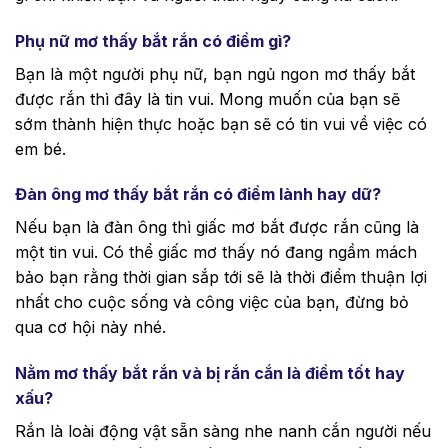
Phụ nữ mơ thấy bắt rắn có điềm gì?
Bạn là một người phụ nữ, bạn ngủ ngon mơ thấy bắt
được rắn thì đây là tin vui. Mong muốn của bạn sẽ
sớm thành hiện thực hoặc bạn sẽ có tin vui về việc có
em bé.
Đàn ông mơ thấy bắt rắn có điềm lành hay dữ?
Nếu bạn là đàn ông thì giấc mơ bắt được rắn cũng là
một tin vui. Có thể giấc mơ thấy nó đang ngầm mách
bảo bạn rằng thời gian sắp tới sẽ là thời điểm thuận lợi
nhất cho cuộc sống và công việc của bạn, đừng bỏ
qua cơ hội này nhé.
Nằm mơ thấy bắt rắn và bị rắn cắn là điềm tốt hay
xấu?
Rắn là loài động vật sẵn sàng nhe nanh cắn người nếu