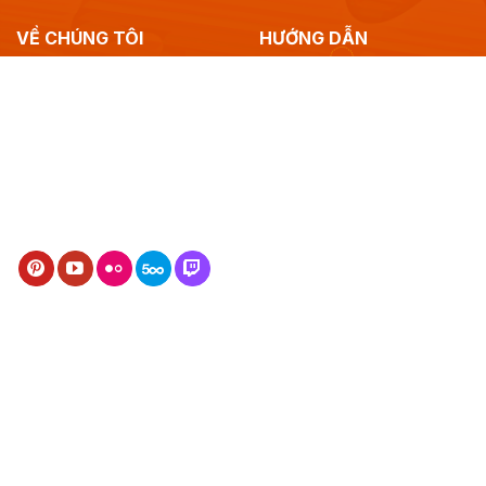
VỀ CHÚNG TÔI
HƯỚNG DẪN
Đăng ký NEW88
Nhà cái NEW88
một sân
Tải app NEW88
chơi uy tín, sở hữu kho
game chất lượng như:
Nạp tiền NEW88
casino, bắn cá, nổ hũ, lô
Rút tiền NEW88
đề, game bài, thể thao…
Khuyến mãi NEW88
Chính sách bảo mật
CHỦ ĐỀ NỔI BẬT
THÔNG TIN LIÊN HỆ
Hướng dẫn
Địa chỉ: 15 Đường Hiệp
Thành, Tân Chánh Hiệp,
Game NEW88
Quận 12, Thành phố Hồ
Lô đề