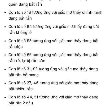
quen đang bắt rắn
Con lô số 18 tương ứng với giấc mơ thấy chính mình
đang bắt rắn
Con lô số 84 tương ứng với giấc mơ thấy đang bắt
rắn khổng lồ
Con lô số 93 tương ứng với giấc mơ thấy đang bắt
rắn độc
Con lô số 65 tương ứng với giấc mơ thấy đang bắt
rắn rồi lại bị rắn cắn
Con lô số 31, 93 tương ứng với giấc mơ thấy đang
bắt rắn hổ mang
Con lô số 27, 46 tương ứng với giấc mơ thấy đang
bắt nhiều rắn
Con lô số 44, 51 tương ứng với giấc mơ thấy đang
bắt rắn 2 đầu