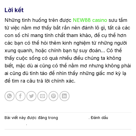
Lời kết
Những tình huống trên được
NEW88 casino
sưu tầm
từ việc nằm mơ thấy bắt rắn nên đánh lô gì, tất cả các
con số chỉ mang tính chất tham khảo, để cụ thể hơn
các bạn có thể hỏi thêm kinh nghiệm từ những người
xung quanh, hoặc chính bạn tự suy đoán… Có thể
thấy cuộc sống có quá nhiều điều chúng ta không
biết, mặc dù ai cũng có thể nằm mơ nhưng không phải
ai cũng đủ tỉnh táo để nhìn thấy những giấc mơ kỳ lạ
để tìm ra câu trả lời chính xác.
Bài viết này được đăng trong
giải mã giấc mơ
. Đánh dấu
liên kết
thường trực
.