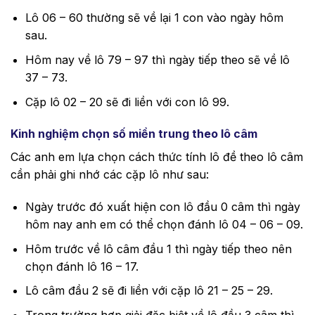
Lô 06 – 60 thường sẽ về lại 1 con vào ngày hôm
sau.
Hôm nay về lô 79 – 97 thì ngày tiếp theo sẽ về lô
37 – 73.
Cặp lô 02 – 20 sẽ đi liền với con lô 99.
Kinh nghiệm chọn số miền trung theo lô câm
Các anh em lựa chọn cách thức tính lô đề theo lô câm
cần phải ghi nhớ các cặp lô như sau:
Ngày trước đó xuất hiện con lô đầu 0 câm thì ngày
hôm nay anh em có thể chọn đánh lô 04 – 06 – 09.
Hôm trước về lô câm đầu 1 thì ngày tiếp theo nên
chọn đánh lô 16 – 17.
Lô câm đầu 2 sẽ đi liền với cặp lô 21 – 25 – 29.
Trong trường hợp giải đặc biệt về lô đầu 3 câm thì