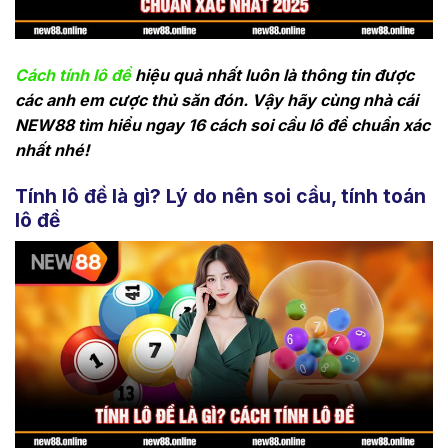
Cách tính lô đề
hiệu quả nhất luôn là thông tin được
các anh em cược thủ săn đón. Vậy hãy cùng nhà cái
NEW88 tìm hiểu ngay 16 cách soi cầu lô đề chuẩn xác
nhất nhé!
Tính lô đề là gì? Lý do nên soi cầu, tính toán
lô đề