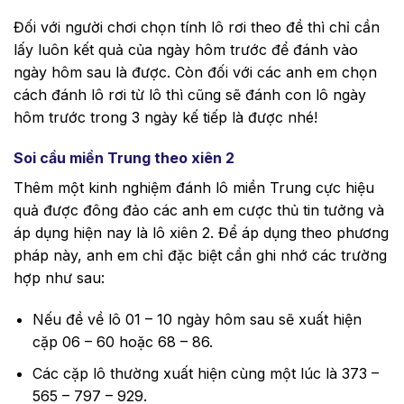
Đối với người chơi chọn tính lô rơi theo đề thì chỉ cần
lấy luôn kết quả của ngày hôm trước để đánh vào
ngày hôm sau là được. Còn đối với các anh em chọn
cách đánh lô rơi từ lô thì cũng sẽ đánh con lô ngày
hôm trước trong 3 ngày kế tiếp là được nhé!
Soi cầu miền Trung theo xiên 2
Thêm một kinh nghiệm đánh lô miền Trung cực hiệu
quả được đông đảo các anh em cược thủ tin tưởng và
áp dụng hiện nay là lô xiên 2. Để áp dụng theo phương
pháp này, anh em chỉ đặc biệt cần ghi nhớ các trường
hợp như sau:
Nếu đề về lô 01 – 10 ngày hôm sau sẽ xuất hiện
cặp 06 – 60 hoặc 68 – 86.
Các cặp lô thường xuất hiện cùng một lúc là 373 –
565 – 797 – 929.