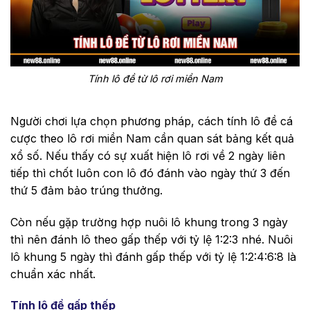
Tính lô đề từ lô rơi miền Nam
Người chơi lựa chọn phương pháp, cách tính lô đề cá
cược theo lô rơi miền Nam cần quan sát bảng kết quả
xổ số. Nếu thấy có sự xuất hiện lô rơi về 2 ngày liên
tiếp thì chốt luôn con lô đó đánh vào ngày thứ 3 đến
thứ 5 đảm bảo trúng thưởng.
Còn nếu gặp trường hợp nuôi lô khung trong 3 ngày
thì nên đánh lô theo gấp thếp với tỷ lệ 1:2:3 nhé. Nuôi
lô khung 5 ngày thì đánh gấp thếp với tỷ lệ 1:2:4:6:8 là
chuẩn xác nhất.
Tính lô đề gấp thếp