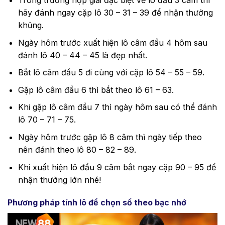
hãy đánh ngay cặp lô 30 – 31 – 39 để nhận thưởng
khủng.
Ngày hôm trước xuất hiện lô câm đầu 4 hôm sau
đánh lô 40 – 44 – 45 là đẹp nhất.
Bắt lô câm đầu 5 đi cùng với cặp lô 54 – 55 – 59.
Gặp lô câm đầu 6 thì bắt theo lô 61 – 63.
Khi gặp lô câm đầu 7 thì ngày hôm sau có thể đánh
lô 70 – 71 – 75.
Ngày hôm trước gặp lô 8 câm thì ngày tiếp theo
nên đánh theo lô 80 – 82 – 89.
Khi xuất hiện lô đầu 9 câm bắt ngay cặp 90 – 95 để
nhận thưởng lớn nhé!
Phương pháp tính lô đề chọn số theo bạc nhớ