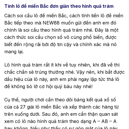
Tính lô đề miền Bắc đơn giản theo hình quả trám
Cách soi cầu lô đề miền Bắc, cách tính tiền lô đề miền
Bắc tiếp theo mà NEW88 muốn gửi đến anh em đó
chính là soi cầu theo hình quả trám nhé. Đây là một
cách thức soi cầu chọn số vô cùng phổ biến, được
biết đến rộng rãi bởi độ tin cậy và chính xác mà nó
mang lại.
Lô hình quả trám rất ít khi về tuy nhiên, khi đã về thì
chắc chắn sẽ trúng thưởng nhé. Vậy nên, khi bắt được
dấu hiệu của lô này, anh em phải ngay lập tức thả lô
để không bỏ lỡ cơ hội quý báu này nhé!
Cụ thể, người chơi cần theo dõi bảng kết quả xổ số
của cả 27 giải lô miền Bắc và xếp thành các hàng từ
trên xuống dưới. Sau đó, anh em cẩn thận quan sát
xem có lô nào hình quả trám theo dạng A – AB – A
hay không. Nếu như thấy có sự góp mặt của lô này