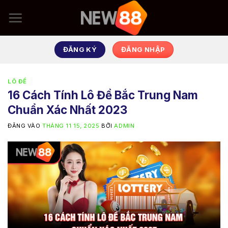
Bỏ
qua
nội
dung
ĐĂNG KÝ
ĐĂNG NHẬP
LÔ ĐỀ
16 Cách Tính Lô Đề Bắc Trung Nam
Chuẩn Xác Nhất 2023
ĐĂNG VÀO
THÁNG 11 15, 2025
BỞI
ADMIN