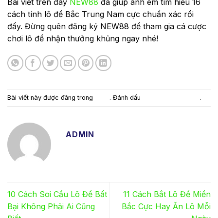
Bài viết trên đây
NEW88
đã giúp anh em tìm hiểu 16
cách tính lô đề Bắc Trung Nam cực chuẩn xác rồi
đấy. Đừng quên đăng ký NEW88 để tham gia cá cược
chơi lô đề nhận thưởng khủng ngay nhé!
Bài viết này được đăng trong
lô đề
. Đánh dấu
liên kết thường trực
.
ADMIN
10 Cách Soi Cầu Lô Đề Bất
11 Cách Bắt Lô Đề Miền
Bại Không Phải Ai Cũng
Bắc Cực Hay Ăn Lô Mỗi