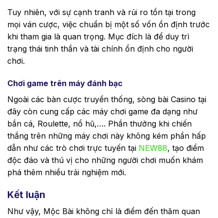
Tuy nhiên, với sự cạnh tranh và rủi ro tồn tại trong
mọi ván cược, việc chuẩn bị một số vốn ổn định trước
khi tham gia là quan trọng. Mục đích là để duy trì
trạng thái tinh thần và tài chính ổn định cho người
chơi.
Chơi game trên máy đánh bạc
Ngoài các bàn cược truyền thống, sòng bài Casino tại
đây còn cung cấp các máy chơi game đa dạng như
bắn cá, Roulette, nổ hũ,…. Phần thưởng khi chiến
thắng trên những máy chơi này không kém phần hấp
dẫn như các trò chơi trực tuyến tại
NEW88
, tạo điểm
độc đáo và thú vị cho những người chơi muốn khám
phá thêm nhiều trải nghiệm mới.
Kết luận
Như vậy, Mộc Bài không chỉ là điểm đến thăm quan