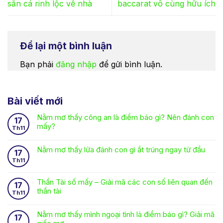
săn cá rinh lộc về nhà
baccarat vô cùng hữu ích
Để lại một bình luận
Bạn phải
đăng nhập
để gửi bình luận.
Bài viết mới
Nằm mơ thấy công an là điềm báo gì? Nên đánh con
17
mấy?
Th11
Nằm mơ thấy lửa đánh con gì ắt trúng ngay từ đầu
17
Th11
Thần Tài số mấy – Giải mã các con số liên quan đến
17
thần tài
Th11
Nằm mơ thấy mình ngoại tình là điềm báo gì? Giải mã
17