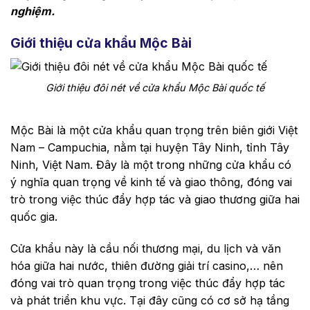
nghiệm.
Giới thiệu cửa khẩu Mộc Bài
Giới thiệu đôi nét về cửa khẩu Mộc Bài quốc tế
Mộc Bài là một cửa khẩu quan trọng trên biên giới Việt
Nam – Campuchia, nằm tại huyện Tây Ninh, tỉnh Tây
Ninh, Việt Nam. Đây là một trong những cửa khẩu có
ý nghĩa quan trọng về kinh tế và giao thông, đóng vai
trò trong việc thúc đẩy hợp tác và giao thương giữa hai
quốc gia.
Cửa khẩu này là cầu nối thương mại, du lịch và văn
hóa giữa hai nước, thiên đường giải trí casino,… nên
đóng vai trò quan trọng trong việc thúc đẩy hợp tác
và phát triển khu vực. Tại đây cũng có cơ sở hạ tầng