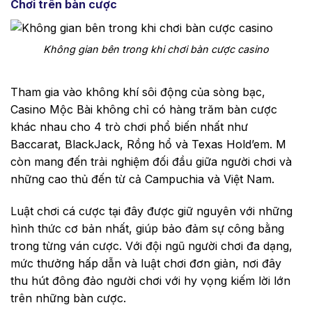
Chơi trên bàn cược
Không gian bên trong khi chơi bàn cược casino
Tham gia vào không khí sôi động của sòng bạc,
Casino Mộc Bài không chỉ có hàng trăm bàn cược
khác nhau cho 4 trò chơi phổ biến nhất như
Baccarat, BlackJack, Rồng hổ và Texas Hold’em. M
còn mang đến trải nghiệm đối đầu giữa người chơi và
những cao thủ đến từ cả Campuchia và Việt Nam.
Luật chơi cá cược tại đây được giữ nguyên với những
hình thức cơ bản nhất, giúp bảo đảm sự công bằng
trong từng ván cược. Với đội ngũ người chơi đa dạng,
mức thưởng hấp dẫn và luật chơi đơn giản, nơi đây
thu hút đông đảo người chơi với hy vọng kiếm lời lớn
trên những bàn cược.