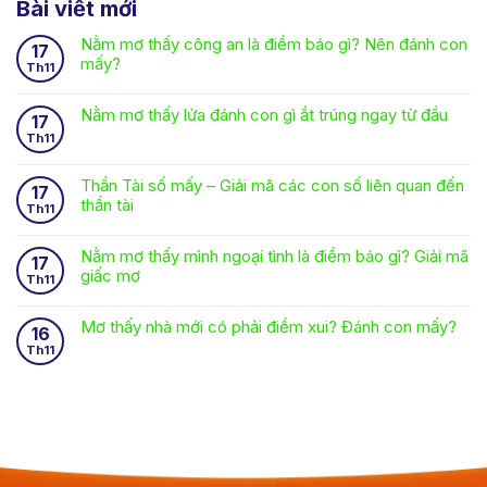
Nằm mơ thấy mình ngoại tình là điềm báo gì? Giải mã
17
giấc mơ
Th11
Mơ thấy nhà mới có phải điềm xui? Đánh con mấy?
16
Th11
VỀ CHÚNG TÔI
HƯỚNG DẪN
Đăng ký NEW88
Nhà cái NEW88
một sân
Tải app NEW88
chơi uy tín, sở hữu kho
game chất lượng như:
Nạp tiền NEW88
casino, bắn cá, nổ hũ, lô