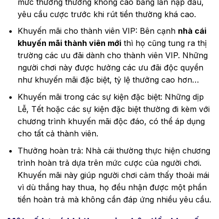
mức thưởng thường không cao bằng lần nạp đầu,
yêu cầu cược trước khi rút tiền thường khá cao.
Khuyến mãi cho thành viên VIP: Bên cạnh
nhà cái
khuyến mãi thành viên mới
thì họ cũng tung ra thị
trường các ưu đãi dành cho thành viên VIP. Những
người chơi này được hưởng các ưu đãi độc quyền
như khuyến mãi đặc biệt, tỷ lệ thưởng cao hơn…
Khuyến mãi trong các sự kiện đặc biệt: Những dịp
Lễ, Tết hoặc các sự kiện đặc biệt thường đi kèm với
chương trình khuyến mãi độc đáo, có thể áp dụng
cho tất cả thành viên.
Thưởng hoàn trả: Nhà cái thường thực hiện chương
trình hoàn trả dựa trên mức cược của người chơi.
Khuyến mãi này giúp người chơi cảm thấy thoải mái
vì dù thắng hay thua, họ đều nhận được một phần
tiền hoàn trả mà không cần đáp ứng nhiều yêu cầu.