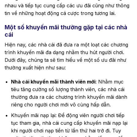
nhau và tiếp tục cung cấp các ưu đãi cũng như thông
tin về những hoạt động cá cược trong tương lai.
Một số khuyến mãi thường gặp tại các nhà
cái
Hiện nay, các nhà cái đã đưa ra một loạt các chương
trình khuyến mãi đa dạng nhằm thu hút người chơi.
Dưới đây, chúng ta sẽ tìm hiểu về một số ưu đãi như
thường xuất hiện như sau:
Nhà cái khuyến mãi thành viên mới
: Nhằm mục
tiêu tăng cường số lượng thành viên, các nhà cái
thường đưa ra các chương trình khuyến mãi dành
riêng cho người chơi mới vô cùng hấp dẫn.
Khuyến mãi nạp lại: Để động viên người chơi tiếp
tục tham gia, nhà cái cung cấp khuyến mãi nạp lại
khi người chơi nạp tiền từ lần thứ hai trở đi. Tuy