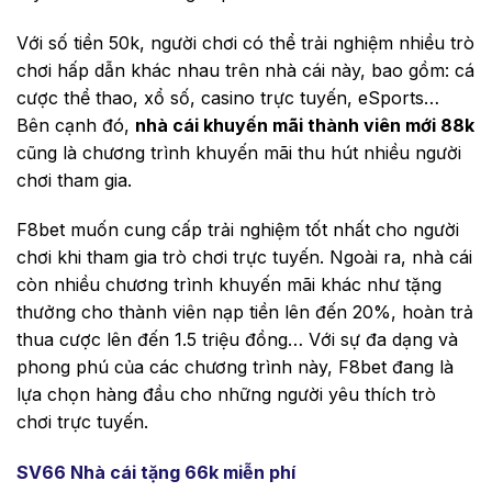
chơi khi tham gia trò chơi trực tuyến. Ngoài ra, nhà cái
còn nhiều chương trình khuyến mãi khác như tặng
thưởng cho thành viên nạp tiền lên đến 20%, hoàn trả
thua cược lên đến 1.5 triệu đồng… Với sự đa dạng và
phong phú của các chương trình này, F8bet đang là
lựa chọn hàng đầu cho những người yêu thích trò
chơi trực tuyến.
SV66 Nhà cái tặng 66k miễn phí
SV66 tặng cược 66k miễn phí
Nhà cái khuyến mãi thành viên mới
SV66 mang đến
cho bạn một chương trình ưu đãi hấp dẫn. Nếu bạn
chưa từng trải nghiệm tại địa chỉ cá cược này thì đây là
cơ hội tuyệt vời để khám phá. Thời gian ưu đãi này
được kéo dài từ hôm nay cho đến khi SV666 có thông