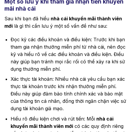
Một số lưu ý khi tham gia nhận tiền khuyến
mãi nhà cái
Sau khi bạn đã hiểu
nhà cái khuyến mãi thành viên
mới
là gì thì cần lưu ý một số vấn đề như sau:
Đọc kỹ các điều khoản và điều kiện: Trước khi bạn
tham gia nhận thưởng miễn phí từ nhà cái, nên đọc
kỹ và hiểu rõ về các điều khoản và điều kiện. Điều
này giúp bạn tránh mọi rắc rối có thể xảy ra khi sử
dụng thưởng miễn phí.
Xác thực tài khoản: Nhiều nhà cái yêu cầu bạn xác
thực tài khoản trước khi nhận thưởng miễn phí.
Điều này giúp đảm bảo tính chính xác và bảo mật
của thông tin cá nhân, đồng thời ngăn chặn việc sử
dụng tài khoản giả mạo.
Hiểu rõ điều kiện chơi và rút tiền: Mỗi
nhà cái
khuyến mãi thành viên mới
có các quy định riêng