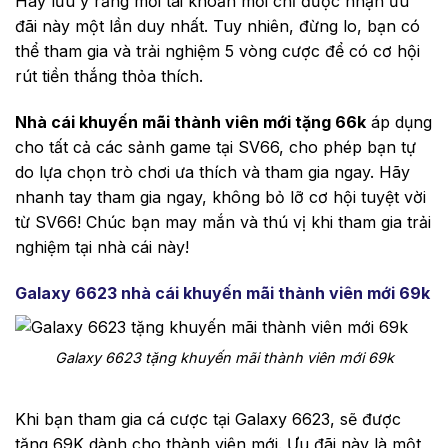
nghiệm tại nhà cái này!
Galaxy 6623 nhà cái khuyến mãi thành viên mới 69k
Galaxy 6623 tặng khuyến mãi thành viên mới 69k
Khi bạn tham gia cá cược tại Galaxy 6623, sẽ được
tặng 69K dành cho thành viên mới. Ưu đãi này là một
sự chào đón hoàn hảo cho những người tham gia lần
đầu. Điều này thực sự là cơ hội tuyệt vời để họ có thể
khám phá các trò chơi và cảm nhận niềm vui của
chúng. Số tiền này cũng có thể được dùng để mua
các vật phẩm trong trò chơi hoặc đặt cược trong các
trò chơi cá cược.
Để nhận 69K, thành viên mới chỉ cần đăng ký tài
khoản và hoàn thành việc xác nhận thông tin cá nhân.