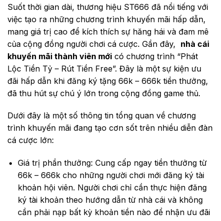
Suốt thời gian dài, thương hiệu ST666 đã nổi tiếng với
việc tạo ra những chương trình khuyến mãi hấp dẫn,
mang giá trị cao để kích thích sự hăng hái và đam mê
của cộng đồng người chơi cá cược. Gần đây,
nhà cái
khuyến mãi thành viên mới
có chương trình “Phát
Lộc Tiền Tỷ – Rút Tiền Free”. Đây là một sự kiện ưu
đãi hấp dẫn khi đăng ký tặng 66k – 666k tiền thưởng,
đã thu hút sự chú ý lớn trong cộng đồng game thủ.
Dưới đây là một số thông tin tổng quan về chương
trình khuyến mãi đang tạo cơn sốt trên nhiều diễn đàn
cá cược lớn:
Giá trị phần thưởng: Cung cấp ngay tiền thưởng từ
66k – 666k cho những người chơi mới đăng ký tài
khoản hội viên. Người chơi chỉ cần thực hiện đăng
ký tài khoản theo hướng dẫn từ nhà cái và không
cần phải nạp bất kỳ khoản tiền nào để nhận ưu đãi