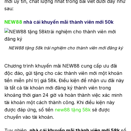
mới uy tín, chất lượng nhất trong bài viết dưới đây như
sau:
NEW88
nhà cái khuyến mãi thành viên mới 50k
NEW88 tặng 58k trải nghiệm cho thành viên mới đăng ký
Chương trình khuyến mãi NEW88 cung cấp ưu đãi
độc đáo, gửi tặng cho các thành viên mới một khoản
tiền miễn phí trị giá 58k. Điều kiện để nhận ưu đãi này
là tất cả tài khoản mới đăng ký thành viên trong
khoảng thời gian 24 giờ và hoàn thành việc xác minh
tài khoản một cách thành công. Khi điều kiện này
được đáp ứng, số tiền
new88 tặng 58k
sẽ được
chuyển vào tài khoản.
Tuy nhiên,
nhà cái khuyến mãi thành viên mới 58k
số