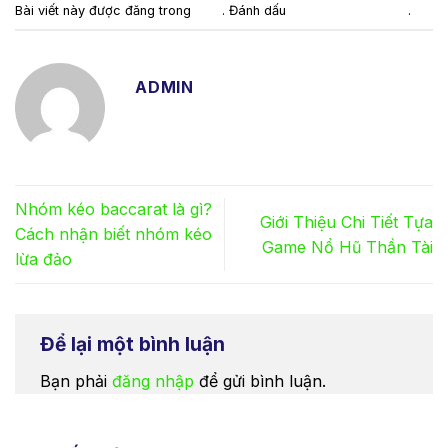
Cách nhận biết nhóm kéo
Game Nổ Hũ Thần Tài
lừa đảo
Để lại một bình luận
Bạn phải
đăng nhập
để gửi bình luận.
Bài viết mới
Nằm mơ thấy công an là điềm báo gì? Nên đánh con
17
mấy?
Th11
Nằm mơ thấy lửa đánh con gì ắt trúng ngay từ đầu
17
Th11
Thần Tài số mấy – Giải mã các con số liên quan đến
17
thần tài
Th11