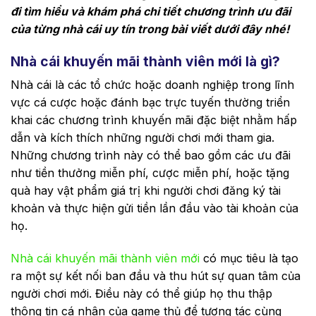
đi tìm hiểu và khám phá chi tiết chương trình ưu đãi
của từng nhà cái uy tín trong bài viết dưới đây nhé!
Nhà cái khuyến mãi thành viên mới là gì?
Nhà cái là các tổ chức hoặc doanh nghiệp trong lĩnh
vực cá cược hoặc đánh bạc trực tuyến thường triển
khai các chương trình khuyến mãi đặc biệt nhằm hấp
dẫn và kích thích những người chơi mới tham gia.
Những chương trình này có thể bao gồm các ưu đãi
như tiền thưởng miễn phí, cược miễn phí, hoặc tặng
quà hay vật phẩm giá trị khi người chơi đăng ký tài
khoản và thực hiện gửi tiền lần đầu vào tài khoản của
họ.
Nhà cái khuyến mãi thành viên mới
có mục tiêu là tạo
ra một sự kết nối ban đầu và thu hút sự quan tâm của
người chơi mới. Điều này có thể giúp họ thu thập
thông tin cá nhân của game thủ để tương tác cùng