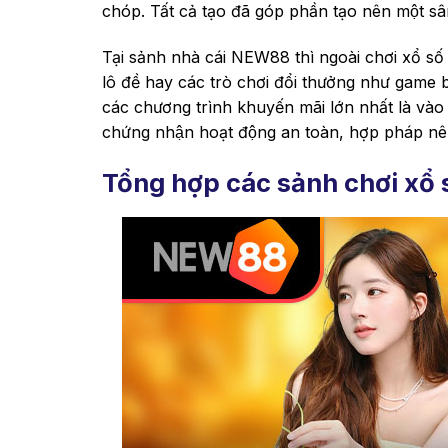
chóp. Tất cả tạo đã góp phần tạo nên một s
Tại sảnh nhà cái NEW88 thì ngoài chơi xổ số b
lô đề hay các trò chơi đổi thưởng như game
các chương trình khuyến mãi lớn nhất là vào 
chứng nhận hoạt động an toàn, hợp pháp nên
Tổng hợp các sảnh chơi xổ