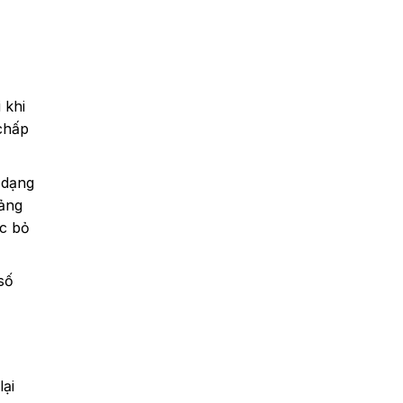
 khi
 chấp
o dạng
oảng
ợc bỏ
ố
ại