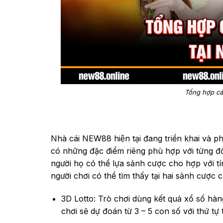
Tổng hợp c
Nhà cái NEW88 hiện tại đang triển khai và ph
có những đặc điểm riêng phù hợp với từng đối
người họ có thể lựa sảnh cược cho hợp với 
người chơi có thể tìm thấy tại hai sảnh cược c
3D Lotto: Trò chơi dùng kết quả xổ số hà
chơi sẽ dự đoán từ 3 – 5 con số với thứ tự