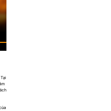
Tại
 âm
ách
của