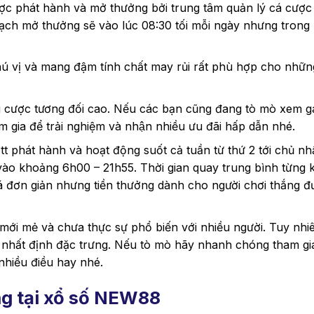
ược phát hành và mở thưởng bởi trung tâm quản lý cá cược
oạch mở thưởng sẽ vào lúc 08:30 tối mỗi ngày nhưng trong
hú vị và mang đậm tính chất may rủi rất phù hợp cho nhữn
thắng cược tương đối cao. Nếu các bạn cũng đang tò mò xem 
m gia để trải nghiệm và nhận nhiều ưu đãi hấp dẫn nhé.
 phát hành và hoạt động suốt cả tuần từ thứ 2 tới chủ nh
vào khoảng 6h00 – 21h55. Thời gian quay trung bình từng 
há đơn giản nhưng tiền thưởng dành cho người chơi thắng đ
i mẻ và chưa thực sự phổ biến với nhiều người. Tuy nhiê
 vị nhất định đặc trưng. Nếu tò mò hãy nhanh chóng tham gi
nhiều điều hay nhé.
g tại xổ số NEW88