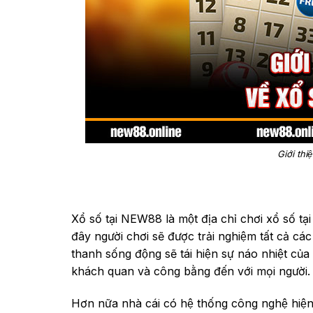
Giới thi
Xổ số tại NEW88 là một địa chỉ chơi xổ số ta
đây người chơi sẽ được trải nghiệm tất cả các
thanh sống động sẽ tái hiện sự náo nhiệt cu
khách quan và công bằng đến với mọi người.
Hơn nữa nhà cái có hệ thống công nghệ hiện đa