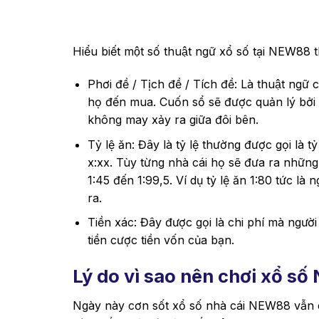
Hiểu biết một số thuật ngữ xổ số tại NEW88
Phơi đề / Tịch đề / Tích đề: Là thuật ngữ
họ đến mua. Cuốn sổ sẽ được quản lý bở
không may xảy ra giữa đôi bên.
Tỷ lệ ăn: Đây là tỷ lệ thường được gọi là t
x:xx. Tùy từng nhà cái họ sẽ đưa ra nhữn
1:45 đến 1:99,5. Ví dụ tỷ lệ ăn 1:80 tức là 
ra.
Tiền xác: Đây được gọi là chi phí mà ngư
tiền cược tiền vốn của bạn.
Lý do vì sao nên chơi xổ s
Ngày này cơn sốt xổ số nhà cái NEW88 vẫn chưa