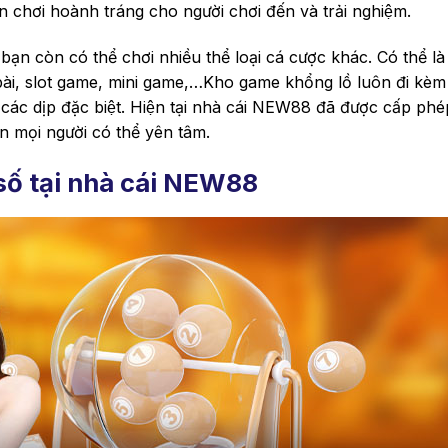
ân chơi hoành tráng cho người chơi đến và trải nghiệm.
ạn còn có thể chơi nhiều thể loại cá cược khác. Có thể la
 bài, slot game, mini game,…Kho game khổng lồ luôn đi kèm 
các dịp đặc biệt. Hiện tại nhà cái NEW88 đã được cấp phé
 mọi người có thể yên tâm.
 số tại nhà cái NEW88