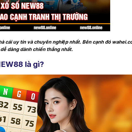
 nhà cái uy tín và chuyên nghiệp nhất. Bên cạnh đó wahei.c
lô dễ dàng dành chiến thắng nhất.
ố NEW88 là gì?