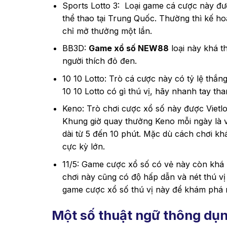
Sports Lotto 3: Loại game cá cược này đ
thể thao tại Trung Quốc. Thường thì kế h
chỉ mở thưởng một lần.
BB3D:
Game xổ số NEW88
loại này khá t
người thích đỏ đen.
10 10 Lotto: Trò cá cược này có tỷ lệ 
10 10 Lotto có gì thú vị, hãy nhanh tay tha
Keno: Trò chơi cược xổ số này được Vietlott
Khung giờ quay thưởng Keno mỗi ngày là 
dài từ 5 đến 10 phút. Mặc dù cách chơi k
cực kỳ lớn.
11/5: Game cược xổ số có vẻ này còn khá mớ
chơi này cũng có độ hấp dẫn và nét thú
game cược xổ số thú vị này để khám phá 
Một số thuật ngữ thông dụn