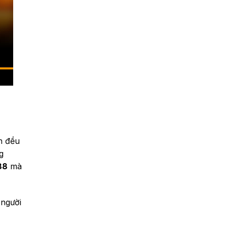
nh đều
ng
88
mà
người